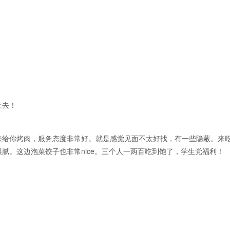
上去！
来给你烤肉，服务态度非常好。就是感觉见面不太好找，有一些隐蔽。来
腻。这边泡菜饺子也非常nice。三个人一两百吃到饱了，学生党福利！