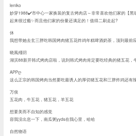
leniko
妙穿1988✔️市中心一家换装的复古烤肉店～非常喜欢他们家的【
起来很过瘾✨而且他们家的份量还满足的！值得二刷走起?
休
我想带她去玄三胖吃韩国烤肉猪五花炸鸡年糕啤酒奶茶，顶到最前
晓風殘玥
湖滨88新开韩式烤肉店啦，说到韩式烤肉肯定要吃经典的猪五花，
APPღ
这么正宗的韩国烤肉当然要吃最诱人的厚切猪五花和三胖炸鸡还有
万俟
五花肉，牛五花，猪五花，羊五花
想要美而不自知的感觉
容我没出息一下，南瓜粥yyds在我心里，哈哈
自然物语