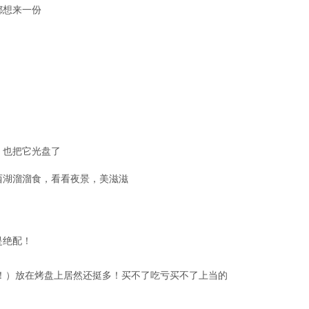
都想来一份
，也把它光盘了
西湖溜溜食，看看夜景，美滋滋
是绝配！
！）放在烤盘上居然还挺多！买不了吃亏买不了上当的