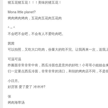
猪五花猪五花！！！美味的猪五花！
Mona little planet?
烤肉烤肉烤肉，五花肉五花肉五花肉
^ – ^
不会吧不会吧，不会有人不爱吃肉吧。
茜茜
可以拍照，又吃大口吃肉，份量大的吃不完。让我再来一次，送我
可温可温
炸酱面非常非常中肯，西瓜冷面也是意外的好吃！小哥哥小姐姐会
们一定要点西瓜冷面，非常非常的清口，和别的烤肉店不同，不是很
小日月。
好厉害 爱了爱了 冲冲冲?
张
烤肉海带汤