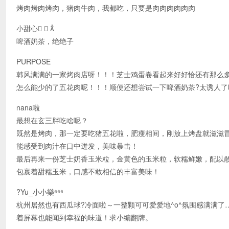
烤肉烤肉烤肉，猪肉牛肉，我都吃，只要是肉肉肉肉肉肉
小甜心  
啤酒奶茶，绝绝子
PURPOSE
韩风满满的一家烤肉店呀！！！芝士鸡蛋卷看起来好好恰还有那么
怎么能少的了五花肉呢！！！顺便还想尝试一下啤酒奶茶?太诱人了
nana啦
最想在玄三胖吃啥呢？
既然是烤肉，那一定要吃猪五花啦，肥瘦相间，刚放上烤盘就滋滋
能感受到肉汁在口中迸发，美味暴击！
最后再来一份芝士奶香玉米粒，金黄色的玉米粒，软糯鲜嫩，配以
包裹着甜糯玉米，口感不敢相信的丰富美味！
?Yu_小小樂⁶⁶⁶
杭州居然也有西瓜球?冷面啦～一整颗可可爱爱地^o^氛围感满满
着屏幕也能闻到幸福的味道！求小编翻牌。