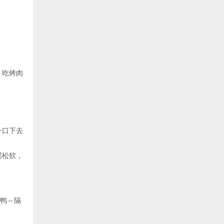
！吃烤肉
一口下去
层松软，
冲鸭～隔