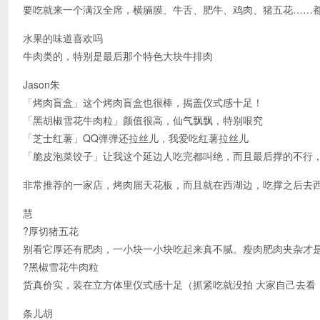
要吃就来一个满汉全席，横膈膜、牛舌、肥牛、鸡肉、猪五花……
水果的味道喜欢吗
牛肉类的，特别是最后那个特色大块牛排肉
Jason朱
「烤肉盲盒」这个烤肉盲盒也很棒，揭盖仪式感十足！
「黑胡椒雪花牛肉粒」颜值很高，仙气飘飘，特别哏究
「芝士红薯」QQ弹弹还拉丝儿，我爱吃红薯拉丝儿
「脆皮泡菜饺子」让我这个延边人吃完都叫绝，而且最后撑的不行
非常推荐的一家店，烤肉届天花板，而且就在西湖边，吃撑之后去
慧
?厚切猪五花
别看它厚还有肥肉，一小块一小块吃起来真不腻。瘦肉肥肉夹杂才
?黑椒雪花牛肉粒
货真价实，装在立方体里仪式感十足（抓紧吃就没拍 大家自己去看
条儿胡