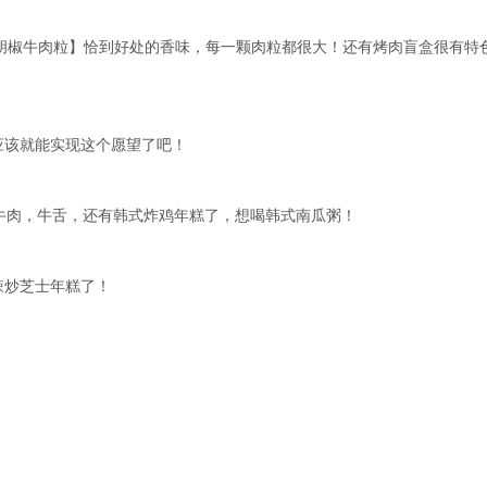
黑胡椒牛肉粒】恰到好处的香味，每一颗肉粒都很大！还有烤肉盲盒很有特
应该就能实现这个愿望了吧！
牛肉，牛舌，还有韩式炸鸡年糕了，想喝韩式南瓜粥！
辣炒芝士年糕了！