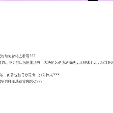
无论如何都得去看看???
牛排肉…薄切的口感略带清爽，大块的又是满满嚼劲，且鲜味十足，绝对是
响，肉香也被尽数逼出，分外撩人???
弱的纤维感在舌尖跳动???