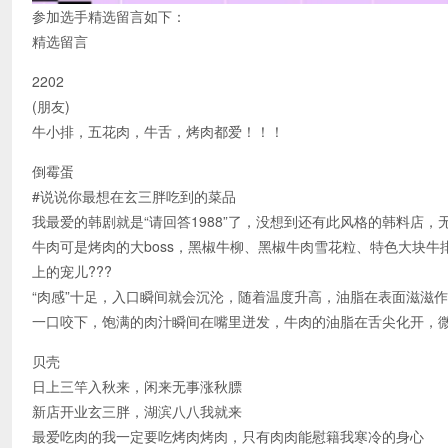
参加选手精选留言如下：
精选留言
2202
(朋友)
牛小排，五花肉，牛舌，烤肉都爱！！！
倒霉蛋
#说说你最想在玄三胖吃到的菜品
我最爱的韩剧就是“请回答1988”了，没想到还有此风格的韩料店，
牛肉可是烤肉的大boss，黑椒牛柳、黑椒牛肉雪花粒、特色大块
上的宠儿???
“肉感”十足，入口瞬间就会沉沦，随着温度升高，油脂在表面滋滋作
一口咬下，饱满的肉汁瞬间在嘴里迸发，牛肉的油脂在舌尖化开，微
贝壳
日上三竿入秋来，闲来无事涨秋膘
新店开业玄三胖，湖滨八八我就来
最爱吃肉的我一定要吃烤肉烤肉，只有肉肉能慰籍我寒冷的身心