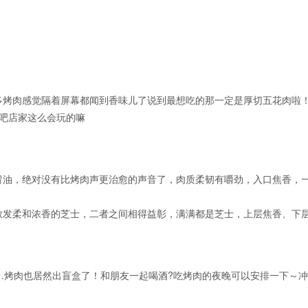
多烤肉感觉隔着屏幕都闻到香味儿了说到最想吃的那一定是厚切五花肉啦
吧店家这么会玩的嘛
冒油，绝对没有比烤肉声更治愈的声音了，肉质柔韧有嚼劲，入口焦香，
散发柔和浓香的芝士，二者之间相得益彰，满满都是芝士，上层焦香、下
了…烤肉也居然出盲盒了！和朋友一起喝酒?吃烤肉的夜晚可以安排一下～