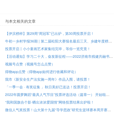
与本文相关的文章
【伊滨榜样】第29周“周冠军”已出炉，第30周投票开启！
牛初一乡村学报36期 | 第二届松阳大赛报名最后三天、乡建年度榜样大众投票进行中
投票开启丨小小童画艺术家集结完毕，等你一览究竟！
【活动通知】学习二十大，奋发新征程——2022济南市残健共融书法美术作品展投票评选
视频号点赞（视频号怎么点赞）
得物app点赞（得物app如何进行收藏和评论）
我市《新安全生产法实施一周年》作品入围，请投票！
「一季一会 · 有奖征集 」秋日美好已送达！投票开启！
2022年圆梦舞蹈“最具人气节目”投票评选活动（篇章一） 开始啦
“我和国旗合个影·晒出浓浓爱国情”网络投票结果出炉啦！
微信人气奖投票！山大第十九届“导学思政”研究生篮球赛本周开赛！