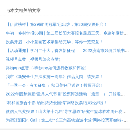
与本文相关的文章
【伊滨榜样】第29周“周冠军”已出炉，第30周投票开启！
牛初一乡村学报36期 | 第二届松阳大赛报名最后三天、乡建年度榜样大众投票进行中
投票开启丨小小童画艺术家集结完毕，等你一览究竟！
【活动通知】学习二十大，奋发新征程——2022济南市残健共融书法美术作品展投票评选
视频号点赞（视频号怎么点赞）
得物app点赞（得物app如何进行收藏和评论）
我市《新安全生产法实施一周年》作品入围，请投票！
「一季一会 · 有奖征集 」秋日美好已送达！投票开启！
2022年圆梦舞蹈“最具人气节目”投票评选活动（篇章一） 开始啦
“我和国旗合个影·晒出浓浓爱国情”网络投票结果出炉啦！
微信人气奖投票！山大第十九届“导学思政”研究生篮球赛本周开赛！
为宿迁泗阳打Call！第二批“长三角高铁旅游小城”网络投票开始啦~