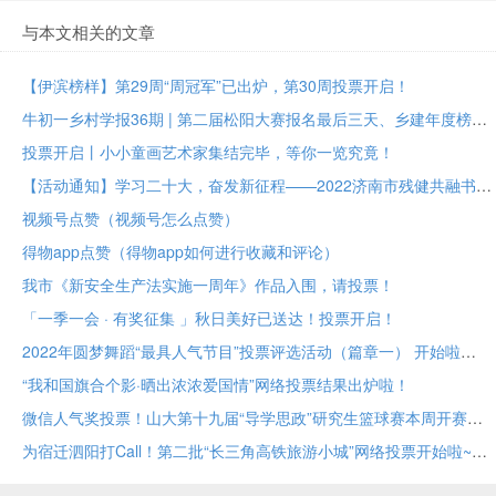
与本文相关的文章
【伊滨榜样】第29周“周冠军”已出炉，第30周投票开启！
牛初一乡村学报36期 | 第二届松阳大赛报名最后三天、乡建年度榜样大众投票进行中
投票开启丨小小童画艺术家集结完毕，等你一览究竟！
【活动通知】学习二十大，奋发新征程——2022济南市残健共融书法美术作品展投票评选
视频号点赞（视频号怎么点赞）
得物app点赞（得物app如何进行收藏和评论）
我市《新安全生产法实施一周年》作品入围，请投票！
「一季一会 · 有奖征集 」秋日美好已送达！投票开启！
2022年圆梦舞蹈“最具人气节目”投票评选活动（篇章一） 开始啦
“我和国旗合个影·晒出浓浓爱国情”网络投票结果出炉啦！
微信人气奖投票！山大第十九届“导学思政”研究生篮球赛本周开赛！
为宿迁泗阳打Call！第二批“长三角高铁旅游小城”网络投票开始啦~