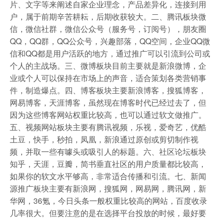
片、文字等来阐述自家企业理念，产品差异化，连接到用
户，属于前期辛苦耕耘，后期收获较大。二、腾讯板块微
信，微信社群，微信公众号（服务号，订阅号），朋友圈
QQ，QQ群，QQ公众号，兴趣部落，QQ空间，企业QQ微
信和QQ都是用户活跃的地方，通过推广可以引流到公司或
个人的主战场。三、微博板块目前主要就是新浪微博，企
业或个人可以保持在市场上的声音，适合策划各类营销事
件，制造爆点。四、博客板块主要新浪博客，搜狐博客，
网易博客，天涯博客，虽然现在博客时代已经过去了，但
因为这些博客网站权重比较高，也可以通过软文做推广。
五、视频网站板块主要有腾讯视频，乐视，爱奇艺，优酷
土豆，快手，秒拍，凤凰，新浪通过原创或剪切制作视
频，并取一些有噱头或吸引人的标题。六、社区论坛板块
知乎，天涯，豆瓣，简书垂直社区的用户质量都比较高，
如果你的软文水平够高，非常适合传播和引流。七、新闻
源推广板块主要有新浪网，搜狐网，网易网，腾讯网，新
华网，36氪，今日头条一般权重比较高的网站，百度收录
几率很大。但要注意的是在选择平台投放的时候，最好要