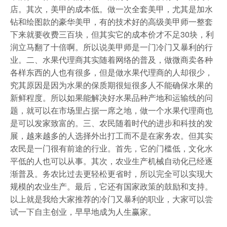
店。其次，美甲的成本低。做一次全套美甲，尤其是加水
钻和绘图款的豪华美甲，有的技术好的高级美甲师一整套
下来就要收费三百块，但其实它的成本价才不足30块，利
润立马翻了十倍啊。所以说美甲师是一门冷门又暴利的行
业。二、水果代理商其实随着网络的普及，做微商卖各种
各样东西的人也有很多，但是做水果代理商的人却很少，
究其原因是因为水果的保质期很短很多人不能确保水果的
新鲜程度。所以如果能解决好水果品种产地和运输线的问
题，就可以在市场里占据一席之地，做一个水果代理商也
是可以发家致富的。三、农民随着时代的进步和科技的发
展，越来越多的人选择外出打工而不是在家务农。但其实
农民是一门很有前途的行业。首先，它的门槛低，文化水
平低的人也可以从事。其次，农业生产机械自动化已经逐
渐普及。务农比过去更轻松更省时，所以完全可以实现大
规模的农业生产。最后，它还有国家政策的鼓励和支持。
以上就是我给大家推荐的冷门又暴利的职业，大家可以尝
试一下自主创业，早早地成为人生赢家。