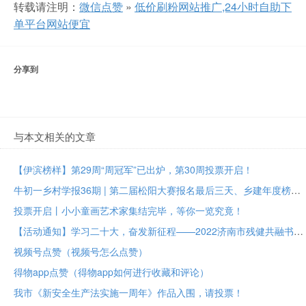
转载请注明：
微信点赞
»
低价刷粉网站推广,24小时自助下
单平台网站便宜
分享到
与本文相关的文章
【伊滨榜样】第29周“周冠军”已出炉，第30周投票开启！
牛初一乡村学报36期 | 第二届松阳大赛报名最后三天、乡建年度榜样大众投票进行中
投票开启丨小小童画艺术家集结完毕，等你一览究竟！
【活动通知】学习二十大，奋发新征程——2022济南市残健共融书法美术作品展投票评选
视频号点赞（视频号怎么点赞）
得物app点赞（得物app如何进行收藏和评论）
我市《新安全生产法实施一周年》作品入围，请投票！