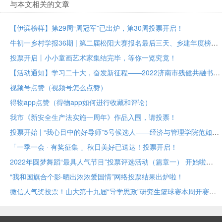
与本文相关的文章
【伊滨榜样】第29周“周冠军”已出炉，第30周投票开启！
牛初一乡村学报36期 | 第二届松阳大赛报名最后三天、乡建年度榜样大众投票进行中
投票开启丨小小童画艺术家集结完毕，等你一览究竟！
【活动通知】学习二十大，奋发新征程——2022济南市残健共融书法美术作品展投票评选
视频号点赞（视频号怎么点赞）
得物app点赞（得物app如何进行收藏和评论）
我市《新安全生产法实施一周年》作品入围，请投票！
投票开始 | “我心目中的好导师”5号候选人——经济与管理学院范如国教授
「一季一会 · 有奖征集 」秋日美好已送达！投票开启！
2022年圆梦舞蹈“最具人气节目”投票评选活动（篇章一） 开始啦
“我和国旗合个影·晒出浓浓爱国情”网络投票结果出炉啦！
微信人气奖投票！山大第十九届“导学思政”研究生篮球赛本周开赛！