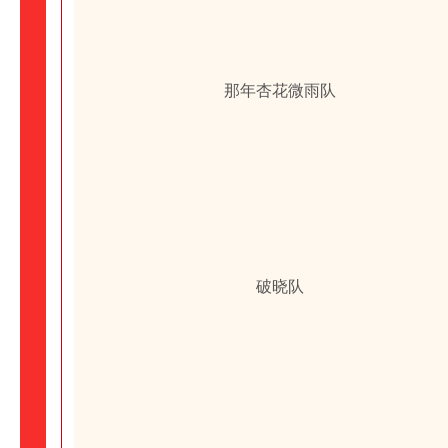
那年杏花微雨队
破晓队