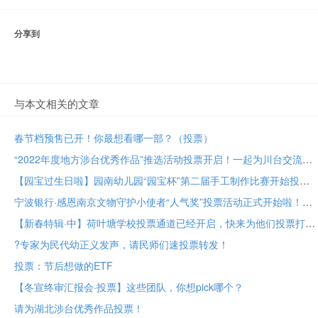
分享到
与本文相关的文章
春节档预售已开！你最想看哪一部？（投票）
“2022年度地方涉台优秀作品”推选活动投票开启！一起为川台交流成果助力！
【园宝过生日啦】园南幼儿园“园宝杯”第二届手工制作比赛开始投票啦！
宁波银行·感恩南京文物守护小使者“人气奖”投票活动正式开始啦！
【新春特辑·中】荷叶塘学校投票通道已经开启，快来为他们投票打call吧！
?专家为民代幼正义发声，请民师们速投票转发！
投票：节后想做的ETF
【冬宣终审汇报会·投票】这些团队，你想pick哪个？
请为湖北涉台优秀作品投票！