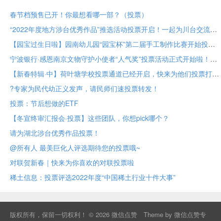
春节档预售已开！你最想看哪一部？（投票）
“2022年度地方涉台优秀作品”推选活动投票开启！一起为川台交流成果助力！
【园宝过生日啦】园南幼儿园“园宝杯”第二届手工制作比赛开始投票啦！
宁波银行·感恩南京文物守护小使者“人气奖”投票活动正式开始啦！
【新春特辑·中】荷叶塘学校投票通道已经开启，快来为他们投票打call吧！
?专家为民代幼正义发声，请民师们速投票转发！
投票：节后想做的ETF
【冬宣终审汇报会·投票】这些团队，你想pick哪个？
请为湖北涉台优秀作品投票！
@所有人 最美巨化人评选期待您的投票哦~
对联贺新春｜快来为你喜欢的对联投票啦
稀土信息：投票评选2022年度“中国稀土行业十件大事”
版权所有，保留一切权利！ © 2026
微信点赞
Theme by
微信点赞专