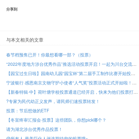
分享到
与本文相关的文章
春节档预售已开！你最想看哪一部？（投票）
“2022年度地方涉台优秀作品”推选活动投票开启！一起为川台交流成果助力！
【园宝过生日啦】园南幼儿园“园宝杯”第二届手工制作比赛开始投票啦！
宁波银行·感恩南京文物守护小使者“人气奖”投票活动正式开始啦！
【新春特辑·中】荷叶塘学校投票通道已经开启，快来为他们投票打call吧！
?专家为民代幼正义发声，请民师们速投票转发！
投票：节后想做的ETF
【冬宣终审汇报会·投票】这些团队，你想pick哪个？
请为湖北涉台优秀作品投票！
@所有人 最美巨化人评选期待您的投票哦~