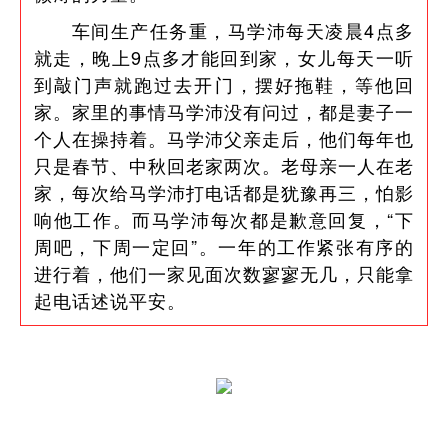
车间生产任务重，马学沛每天凌晨4点多
就走，晚上9点多才能回到家，女儿每天一听
到敲门声就跑过去开门，摆好拖鞋，等他回
家。家里的事情马学沛没有问过，都是妻子一
个人在操持着。马学沛父亲走后，他们每年也
只是春节、中秋回老家两次。老母亲一人在老
家，每次给马学沛打电话都是犹豫再三，怕影
响他工作。而马学沛每次都是歉意回复，“下
周吧，下周一定回”。一年的工作紧张有序的
进行着，他们一家见面次数寥寥无几，只能拿
起电话述说平安。
15.宗铖臣家庭