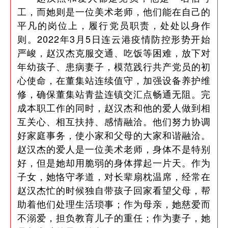
工，而她则是一位美术老师，他们能在自己的
平凡的岗位上，履行党员职责，处处以身作
则。2022年3月5日连云港疫情防控形势开始
严峻，赵汉杰克服交通、吃饭等困难，放下对
年幼孩子、患病妻子，模范践行共产党员的初
心使命，在董集站连续值守，加强设备养护维
修，确保董集站青盐连镇交汇点畅通无阻。完
成本职工作的同时，赵汉杰和他的爱人做到相
互关心、相互扶持、感情融洽。他们努力协调
好家庭事务，使小家和父母的大家和谐融洽。
赵汉杰的爱人是一位美术老师，身体不是特别
好，但是她却用脆弱的身体撑起一片天。作为
子女，她恪守孝道，对长辈扇枕温席，经常在
赵汉杰忙的时候独自带孩子回家看望父母，帮
助着他们处理生活琐事；作为母亲，她慈爱而
不溺爱，担负教育儿子的重任；作为妻子，她