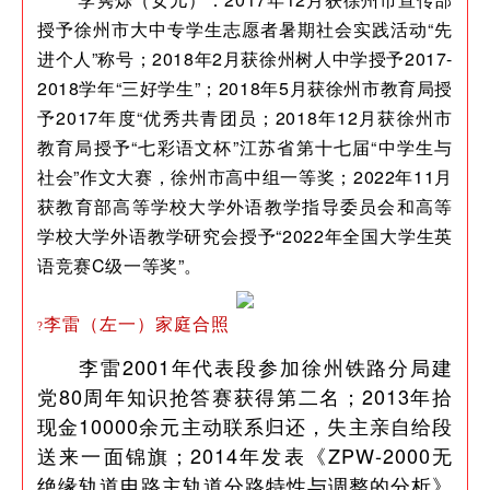
授予徐州市大中专学生志愿者暑期社会实践活动“先
进个人”称号；2018年2月获徐州树人中学授予2017-
2018学年“三好学生”；2018年5月获徐州市教育局授
予2017年度“优秀共青团员；2018年12月获徐州市
教育局授予“七彩语文杯”江苏省第十七届“中学生与
社会”作文大赛，徐州市高中组一等奖；2022年11月
获教育部高等学校大学外语教学指导委员会和高等
学校大学外语教学研究会授予“2022年全国大学生英
语竞赛C级一等奖”。
李雷（左一）家庭合照
?
李雷2001年代表段参加徐州铁路分局建
党80周年知识抢答赛获得第二名；2013年拾
现金10000余元主动联系归还，失主亲自给段
送来一面锦旗；2014年发表《ZPW-2000无
绝缘轨道电路主轨道分路特性与调整的分析》