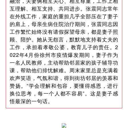
融洽，夫妻俩相互关心、相互尊重，工作上相
互理解、相互支持、共同进步。张震同志常年
在外线工作，家庭的重担几乎全部压在了妻子
的肩上，母亲生病住院治疗期间，张震同志因
工作繁忙始终没有请假探望母亲，都是妻子照
顾、陪护。她从无怨言，默默地支持着丈夫的
工作，承担着孝敬公婆，教育儿子的责任。2
022年4月份徐州市疫情爆发期间，妻子作为
一名人民教师，主动帮助邻居家的孩子辅导功
课，帮助他们排忧解难。周末家里总是充满着
欢声笑语，气氛和谐，得到街坊邻居的羡慕和
赞扬。“学会理解和包容，要懂得感恩，进行
换位思考，每一个人都不容易”。这是妻子感
悟最深的一句话。