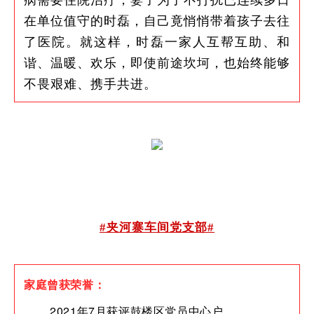
病需要住院治疗，妻子为了不打扰已连续多日
在单位值守的时磊，自己竟悄悄带着孩子去往
了医院。就这样，时磊一家人互帮互助、和
谐、温暖、欢乐，即使前途坎坷，也始终能够
不畏艰难、携手共进
。
3.史静雯家庭
#夹河寨车间党支部
#
家庭曾获荣誉：
2021年7月获评鼓楼区党员中心户。