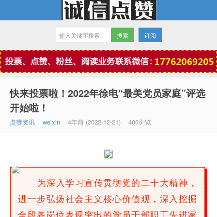
订阅
微信点赞
快来投票啦！2022年徐电“最美党员家庭”评选
开始啦！
点赞资讯
weixin
4年前 (2022-12-21)
406浏览
为深入学习宣传贯彻党的二十大精神，
进一步弘扬社会主义核心价值观，深入挖掘
全段各岗位表现突出的党员干部职工先进家