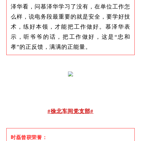
泽华看，问慕泽华学习了没有，在单位工作怎
么样，说电务段最重要的就是安全，要学好技
术，练好本领，才能把工作做好。慕泽华表
示，听爷爷的话，把工作做好，这是“忠和
孝”的正反馈，满满的正能量。
2.时磊家庭
#徐北车间党支部
#
时磊曾获荣誉：