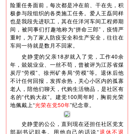
险重任务面前，每次都是冲在前、干在先，积
极参与段组织的各类施工任务。爱人王磊同样
也是我段先进职工，其在任洋河车间工程师期
间，被同事们打趣地称为“拼命三郎”，疫情严
重时，为了家人防疫安全和生产安全，往往在
车间一待就是数月不回家。
史静雯的父亲18岁就入了党，工作40余
年，兢兢业业、一丝不苟，曾被评为江苏省煤
炭厅“劳模”、徐州矿务局“劳模”等。退休后他
不计任何回报，发挥余热，关心小区内的孤寡
老人，陪他们聊天，代购生活物品，是社区有
名的“代购大叔”。建党100周年时，胸前光荣
地佩戴上“
光荣在党50年
”纪念章。
史静雯的公公，直到现在还担任社区党支
部副书记职务。用他自己的话说“
退休不退