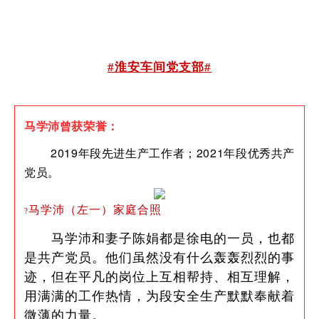
14.马学沛家庭
#淮安车间党支部
#
马学沛曾获荣誉：
2019年段先进生产工作者；2021年段优秀共产
党员
。
马学沛（左一）家庭合照
?
马学沛和妻子陈娟都是徐电的一员，也都
是共产党员。他们虽然
没有什么轰轰烈烈的事
迹，但在平凡的岗位上互相帮持、相互理解，
用满满的工作热情，为段安全生产默默奉献着
微薄的力量。