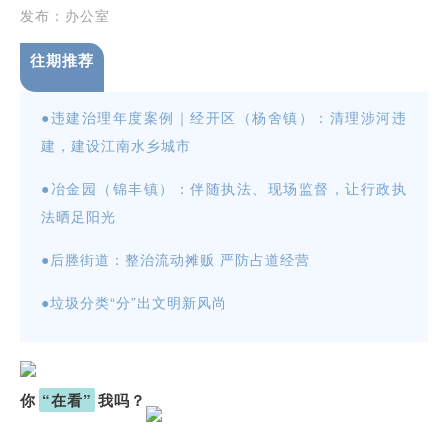
发布：办公室
往期推荐
●
违建治理年度案例｜经开区（杨舍镇）：清理涉河违
建，建设江南水乡城市
●
冶金园（锦丰镇）：伴随执法、现场监督，让行政执
法晒足阳光
●
后塍街道：整治流动摊贩 严防占道经营
●
垃圾分类“分”出文明新风尚
你
“在看”
我吗？