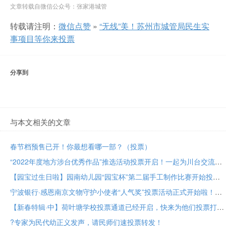
文章转载自微信公众号：张家港城管
转载请注明：
微信点赞
»
“无线”美！苏州市城管局民生实
事项目等你来投票
分享到
与本文相关的文章
春节档预售已开！你最想看哪一部？（投票）
“2022年度地方涉台优秀作品”推选活动投票开启！一起为川台交流成果助力！
【园宝过生日啦】园南幼儿园“园宝杯”第二届手工制作比赛开始投票啦！
宁波银行·感恩南京文物守护小使者“人气奖”投票活动正式开始啦！
【新春特辑·中】荷叶塘学校投票通道已经开启，快来为他们投票打call吧！
?专家为民代幼正义发声，请民师们速投票转发！