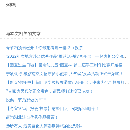
分享到
与本文相关的文章
春节档预售已开！你最想看哪一部？（投票）
“2022年度地方涉台优秀作品”推选活动投票开启！一起为川台交流成果助力！
【园宝过生日啦】园南幼儿园“园宝杯”第二届手工制作比赛开始投票啦！
宁波银行·感恩南京文物守护小使者“人气奖”投票活动正式开始啦！
【新春特辑·中】荷叶塘学校投票通道已经开启，快来为他们投票打call吧！
?专家为民代幼正义发声，请民师们速投票转发！
投票：节后想做的ETF
【冬宣终审汇报会·投票】这些团队，你想pick哪个？
请为湖北涉台优秀作品投票！
@所有人 最美巨化人评选期待您的投票哦~