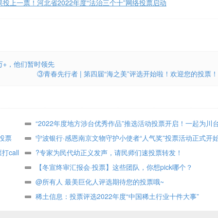
投上一票！河北省2022年度“法治三个十”网络投票启动
万+，他们暂时领先
③青春先行者 | 第四届“海之美”评选开始啦！欢迎您的投票！
“2022年度地方涉台优秀作品”推选活动投票开启！一起为川
投票
助力！
宁波银行·感恩南京文物守护小使者“人气奖”投票活动正式开
call
?专家为民代幼正义发声，请民师们速投票转发！
【冬宣终审汇报会·投票】这些团队，你想pick哪个？
@所有人 最美巨化人评选期待您的投票哦~
稀土信息：投票评选2022年度“中国稀土行业十件大事”