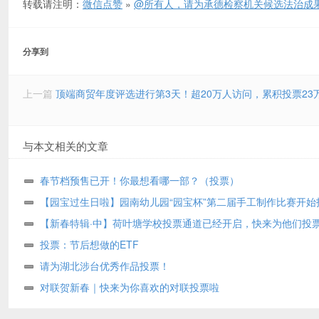
转载请注明：
微信点赞
»
@所有人，请为承德检察机关候选法治成果
分享到
上一篇
顶端商贸年度评选进行第3天！超20万人访问，累积投票23
与本文相关的文章
春节档预售已开！你最想看哪一部？（投票）
【园宝过生日啦】园南幼儿园“园宝杯”第二届手工制作比赛开始
啦！
【新春特辑·中】荷叶塘学校投票通道已经开启，快来为他们投票打
吧！
投票：节后想做的ETF
请为湖北涉台优秀作品投票！
对联贺新春｜快来为你喜欢的对联投票啦