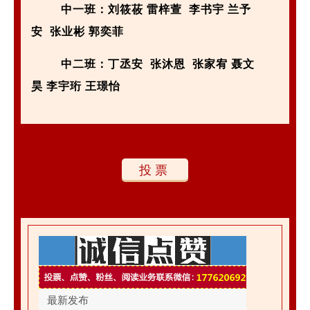
中一班：刘筱莜 雷梓萱 李书宇 兰予
安 张业彬 郭奕菲
中二班：丁丞安 张沐恩 张家宥 聂文
昊 李宇珩 王璟怡
投票