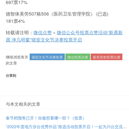
697票17%
德智体美劳507栋506（医药卫生管理学院） (已选)
181票4%
转载请注明：
微信点赞
»
微信公众号投票点赞活动“新遇新
愿 净几明窗”寝室文化节决赛投票开启
继续浏览有关
寝室文化节决赛投票
微信投票决赛
最美宿舍投票比赛
的文章
分享到
与本文相关的文章
春节档预售已开！你最想看哪一部？（投票）
“2022年度地方涉台优秀作品”推选活动投票开启！一起为川台交流成果助力！