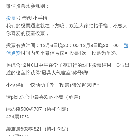
微信投票比赛规则：
投票
啦 /动动小手指
我们的投票通道就在下方哦，欢迎大家抬抬手指，积极为
你喜爱的寝室投票，
投票有效时间：12月6日晚20：00-12月8日晚20：00，
微
信点赞
时间内每个微信号仅可投票1次，投票为单选。
另综合12月6日中午在学子苑进行的线下投票结果，C位出
道的寝室将获得“最具人气寝室”称号哟!
小伙伴们，快动动手指，投票+转发起来吧~
请pick你心中最喜欢的小窝（单选）
绿の森508栋707（协和医院）
434票10%
馨雅居503栋821（协和医院）