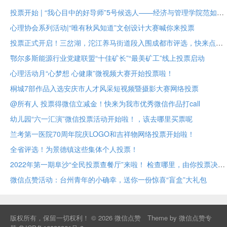
投票开始 | “我心目中的好导师”5号候选人——经济与管理学院范如国教授
心理协会系列活动|“唯有秋风知道”文创设计大赛喊你来投票
投票正式开启！三岔湖，沱江养马街道段入围成都市评选，快来点赞助力吧
鄂尔多斯能源行业党建联盟“十佳矿长”“最美矿工”线上投票启动
心理活动月“心梦想 心健康”微视频大赛开始投票啦！
桐城7部作品入选安庆市人才风采短视频暨摄影大赛网络投票
@所有人 投票得微信立减金！快来为我市优秀微信作品打call
幼儿园“六一汇演”微信投票活动开始啦！，该去哪里买票呢
兰考第一医院70周年院庆LOGO和吉祥物网络投票开始啦！
全省评选！为景德镇这些集体个人投票！
2022年第一期阜沙“全民投票查餐厅”来啦！ 检查哪里，由你投票决定！
微信点赞活动：台州青年的小确幸，送你一份惊喜“盲盒”大礼包
版权所有，保留一切权利！ © 2026
微信点赞
Theme by
微信点赞专