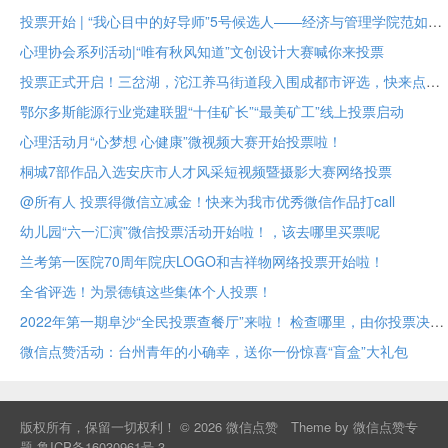
投票开始 | “我心目中的好导师”5号候选人——经济与管理学院范如国教授
心理协会系列活动|“唯有秋风知道”文创设计大赛喊你来投票
投票正式开启！三岔湖，沱江养马街道段入围成都市评选，快来点赞助力吧
鄂尔多斯能源行业党建联盟“十佳矿长”“最美矿工”线上投票启动
心理活动月“心梦想 心健康”微视频大赛开始投票啦！
桐城7部作品入选安庆市人才风采短视频暨摄影大赛网络投票
@所有人 投票得微信立减金！快来为我市优秀微信作品打call
幼儿园“六一汇演”微信投票活动开始啦！，该去哪里买票呢
兰考第一医院70周年院庆LOGO和吉祥物网络投票开始啦！
全省评选！为景德镇这些集体个人投票！
2022年第一期阜沙“全民投票查餐厅”来啦！ 检查哪里，由你投票决定！
微信点赞活动：台州青年的小确幸，送你一份惊喜“盲盒”大礼包
版权所有，保留一切权利！ © 2026
微信点赞
Theme by
微信点赞专
题
鲁ICP备16030961号-3