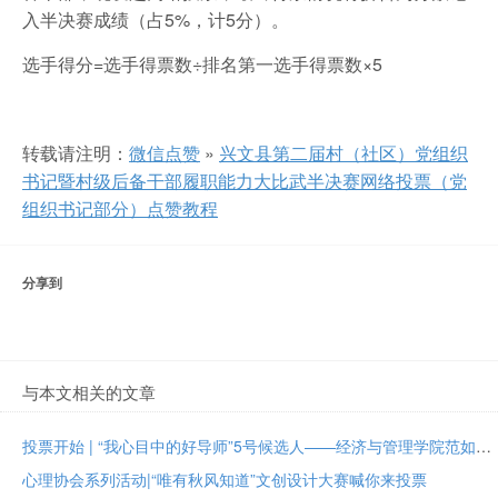
入半决赛成绩（占5%，计5分）。
选手得分=选手得票数÷排名第一选手得票数×5
转载请注明：
微信点赞
»
兴文县第二届村（社区）党组织
书记暨村级后备干部履职能力大比武半决赛网络投票（党
组织书记部分）点赞教程
分享到
与本文相关的文章
投票开始 | “我心目中的好导师”5号候选人——经济与管理学院范如国教授
心理协会系列活动|“唯有秋风知道”文创设计大赛喊你来投票