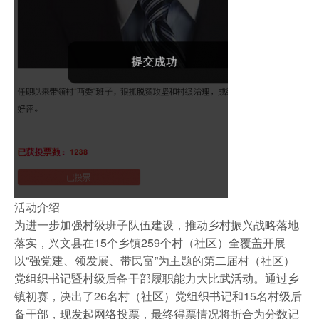
活动介绍
为进一步加强村级班子队伍建设，推动乡村振兴战略落地
落实，兴文县在15个乡镇259个村（社区）全覆盖开展
以“强党建、领发展、带民富”为主题的第二届村（社区）
党组织书记暨村级后备干部履职能力大比武活动。通过乡
镇初赛，决出了26名村（社区）党组织书记和15名村级后
备干部，现发起网络投票，最终得票情况将折合为分数记