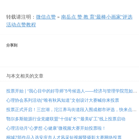
转载请注明：
微信点赞
»
南岳点 赞 教 育“最棒小画家”评选
活动点赞教程
分享到
与本文相关的文章
投票开始 | “我心目中的好导师”5号候选人——经济与管理学院范如国教授
心理协会系列活动|“唯有秋风知道”文创设计大赛喊你来投票
投票正式开启！三岔湖，沱江养马街道段入围成都市评选，快来点赞助力吧
鄂尔多斯能源行业党建联盟“十佳矿长”“最美矿工”线上投票启动
心理活动月“心梦想 心健康”微视频大赛开始投票啦！
桐城7部作品入选安庆市人才风采短视频暨摄影大赛网络投票