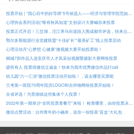
投票开始 | “我心目中的好导师”5号候选人——经济与管理学院范如国教授
心理协会系列活动|“唯有秋风知道”文创设计大赛喊你来投票
投票正式开启！三岔湖，沱江养马街道段入围成都市评选，快来点赞助力吧
鄂尔多斯能源行业党建联盟“十佳矿长”“最美矿工”线上投票启动
心理活动月“心梦想 心健康”微视频大赛开始投票啦！
桐城7部作品入选安庆市人才风采短视频暨摄影大赛网络投票
@所有人 投票得微信立减金！快来为我市优秀微信作品打call
幼儿园“六一汇演”微信投票活动开始啦！，该去哪里买票呢
兰考第一医院70周年院庆LOGO和吉祥物网络投票开始啦！
全省评选！为景德镇这些集体个人投票！
2022年第一期阜沙“全民投票查餐厅”来啦！ 检查哪里，由你投票决定！
微信点赞活动：台州青年的小确幸，送你一份惊喜“盲盒”大礼包