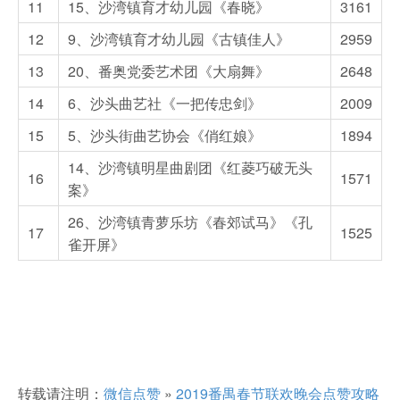
11
15、沙湾镇育才幼儿园《春晓》
3161
12
9、沙湾镇育才幼儿园《古镇佳人》
2959
13
20、番奥党委艺术团《大扇舞》
2648
14
6、沙头曲艺社《一把传忠剑》
2009
15
5、沙头街曲艺协会《俏红娘》
1894
14、沙湾镇明星曲剧团《红菱巧破无头
16
1571
案》
26、沙湾镇青萝乐坊《春郊试马》《孔
17
1525
雀开屏》
转载请注明：
微信点赞
»
2019番禺春节联欢晚会点赞攻略