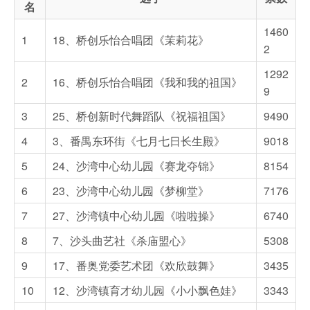
名
1460
1
18、桥创乐怡合唱团《茉莉花》
2
1292
2
16、桥创乐怡合唱团《我和我的祖国》
9
3
25、桥创新时代舞蹈队《祝福祖国》
9490
4
3、番禺东环街《七月七日长生殿》
9018
5
24、沙湾中心幼儿园《赛龙夺锦》
8154
6
23、沙湾中心幼儿园《梦柳堂》
7176
7
27、沙湾镇中心幼儿园《啦啦操》
6740
8
7、沙头曲艺社《杀庙盟心》
5308
9
17、番奥党委艺术团《欢欣鼓舞》
3435
10
12、沙湾镇育才幼儿园《小小飘色娃》
3343