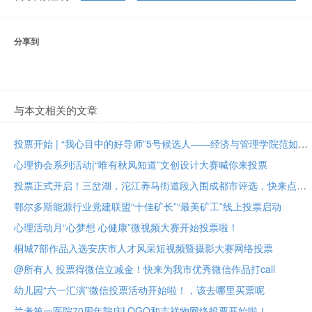
分享到
与本文相关的文章
投票开始 | “我心目中的好导师”5号候选人——经济与管理学院范如国教授
心理协会系列活动|“唯有秋风知道”文创设计大赛喊你来投票
投票正式开启！三岔湖，沱江养马街道段入围成都市评选，快来点赞助力吧
鄂尔多斯能源行业党建联盟“十佳矿长”“最美矿工”线上投票启动
心理活动月“心梦想 心健康”微视频大赛开始投票啦！
桐城7部作品入选安庆市人才风采短视频暨摄影大赛网络投票
@所有人 投票得微信立减金！快来为我市优秀微信作品打call
幼儿园“六一汇演”微信投票活动开始啦！，该去哪里买票呢
兰考第一医院70周年院庆LOGO和吉祥物网络投票开始啦！