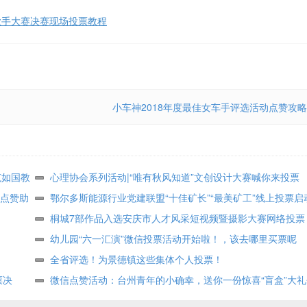
歌手大赛决赛现场投票教程
小车神2018年度最佳女车手评选活动点赞攻略
范如国教
心理协会系列活动|“唯有秋风知道”文创设计大赛喊你来投票
点赞助
鄂尔多斯能源行业党建联盟“十佳矿长”“最美矿工”线上投票启
桐城7部作品入选安庆市人才风采短视频暨摄影大赛网络投票
幼儿园“六一汇演”微信投票活动开始啦！，该去哪里买票呢
全省评选！为景德镇这些集体个人投票！
票决
微信点赞活动：台州青年的小确幸，送你一份惊喜“盲盒”大礼