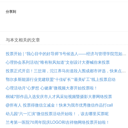
分享到
与本文相关的文章
投票开始 | “我心目中的好导师”5号候选人——经济与管理学院范如国教授
心理协会系列活动|“唯有秋风知道”文创设计大赛喊你来投票
投票正式开启！三岔湖，沱江养马街道段入围成都市评选，快来点赞助力吧
鄂尔多斯能源行业党建联盟“十佳矿长”“最美矿工”线上投票启动
心理活动月“心梦想 心健康”微视频大赛开始投票啦！
桐城7部作品入选安庆市人才风采短视频暨摄影大赛网络投票
@所有人 投票得微信立减金！快来为我市优秀微信作品打call
幼儿园“六一汇演”微信投票活动开始啦！，该去哪里买票呢
兰考第一医院70周年院庆LOGO和吉祥物网络投票开始啦！