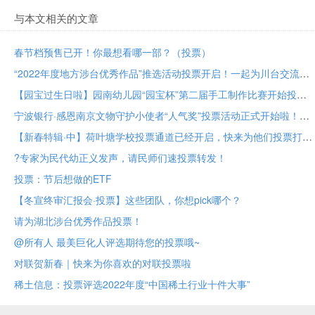
与本文相关的文章
春节档预售已开！你最想看哪一部？（投票）
“2022年度地方涉台优秀作品”推选活动投票开启！一起为川台交流成果助力！
【园宝过生日啦】园南幼儿园“园宝杯”第二届手工制作比赛开始投票啦！
宁波银行·感恩南京文物守护小使者“人气奖”投票活动正式开始啦！
【新春特辑·中】荷叶塘学校投票通道已经开启，快来为他们投票打call吧！
?专家为民代幼正义发声，请民师们速投票转发！
投票：节后想做的ETF
【冬宣终审汇报会·投票】这些团队，你想pick哪个？
请为湖北涉台优秀作品投票！
@所有人 最美巨化人评选期待您的投票哦~
对联贺新春｜快来为你喜欢的对联投票啦
稀土信息：投票评选2022年度“中国稀土行业十件大事”