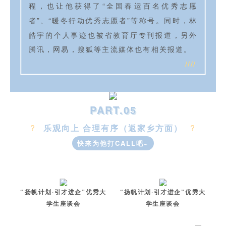
程，也让他获得了“全国春运百名优秀志愿
者”、“暖冬行动优秀志愿者”等称号。同时，林
皓宇的个人事迹也被省教育厅专刊报道，另外
腾讯，网易，搜狐等主流媒体也有相关报道。
////
PART.05
?
乐观向上 合理有序（返家乡方面）
?
快来为他打CALL吧~
“扬帆计划·引才进企”优秀大
“扬帆计划·引才进企”优秀大
学生座谈会
学生座谈会