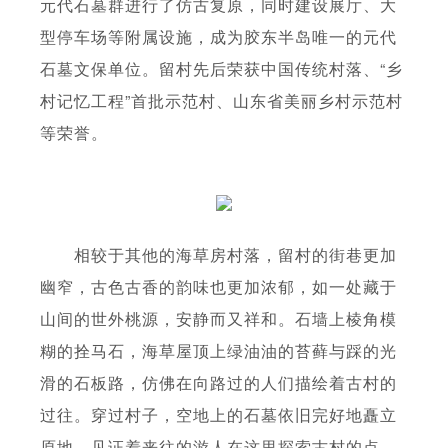
元代石墓群进行了仿古复原，同时建设展厅、大
型停车场等附属设施，成为胶东半岛唯一的元代
石墓文保单位。留村先后荣获中国传统村落、“乡
村记忆工程”首批示范村、山东省美丽乡村示范村
等荣誉。
相较于其他的海草房村落，留村的街巷更加
幽窄，古色古香的韵味也更加浓郁，如一处藏于
山间的世外桃源，安静而又祥和。石墙上棱角模
糊的拴马石，海草屋顶上绿油油的苔藓与踩的光
滑的石板路，仿佛在向路过的人们描绘着古村的
过往。穿过村子，空地上的石墓依旧完好地矗立
原地，见证着来往的游人在这里探索古村的点