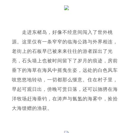
走进东楮岛，好像不经意间闯入了世外桃
源。这里仅有一条窄窄的临海公路与外界相连，
老街上的石板早已被来来往往的游者踩出了光
亮，石头墙上也被时间留下了岁月的痕迹，房前
垂下的海草在海风中摇曳生姿，远处的白色风车
吱悠悠地转动，一切都那么惬意。住在村子里，
早起可观日出，傍晚可赏日落，还可以驰骋在海
洋牧场赶海垂钓，在涛声与氤氲的海雾中，捡拾
大海馈赠的渔获。