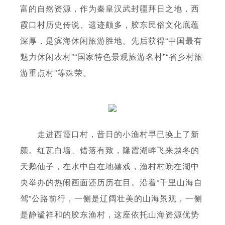
富的自然资源，作为秦皇汉武封疆拜日之地，西
霞口村历史传说、遗迹颇多，胶东民俗文化底蕴
深厚，是滨海休闲旅游胜地。先后获得“中国最有
魅力休闲农村”“国家特色景观旅游名村”“省乡村旅
游重点村”等殊荣。
走进西霞口村，昔日的小渔村早已换上了新
颜。红瓦白墙、错落有致，隆霞湖畔飞来越冬的
天鹅仙子，在水中自在地嬉戏，渔村村晚在湖中
央举办的热闹画面还历历在目。沿着“千里山海自
驾”公路前行，一侧是辽阔壮美的山海景观，一侧
是静谧祥和的胶东渔村，这座依托山海资源优势