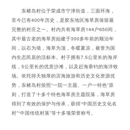
东楮岛村位于荣成市宁津街道，三面环海，
至今已有400年历史，是胶东地区海草房保留最
完整的村庄之一。村内共有海草房144户650间，
其中最古老的海草房始建于300多年前的顺治年
间，以石为墙，海草为顶，冬暖夏凉，被誉为国
内生态民居的活标本。村子拥有7.5公里长的海岸
线，5公里长的优质沙滩，以及赶海垂钓的海洋牧
场。依托得天独厚的滨海旅游和历史文化资源优
势，东楮岛村按照“一院一主题、一户一特色”原
则，打造了十多个特色海草房主题院落，海草房
得到了有效的保护与传承，获得“中国历史文化名
村”“中国传统村落”等十多项荣誉称号。