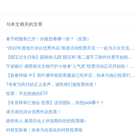
与本文相关的文章
春节档预售已开！你最想看哪一部？（投票）
“2022年度地方涉台优秀作品”推选活动投票开启！一起为川台交流成果助力！
【园宝过生日啦】园南幼儿园“园宝杯”第二届手工制作比赛开始投票啦！
宁波银行·感恩南京文物守护小使者“人气奖”投票活动正式开始啦！
【新春特辑·中】荷叶塘学校投票通道已经开启，快来为他们投票打call吧！
?专家为民代幼正义发声，请民师们速投票转发！
投票：节后想做的ETF
【冬宣终审汇报会·投票】这些团队，你想pick哪个？
请为湖北涉台优秀作品投票！
@所有人 最美巨化人评选期待您的投票哦~
对联贺新春｜快来为你喜欢的对联投票啦