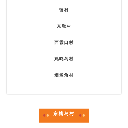
留村
东墩村
西霞口村
鸡鸣岛村
烟墩角村
东楮岛村