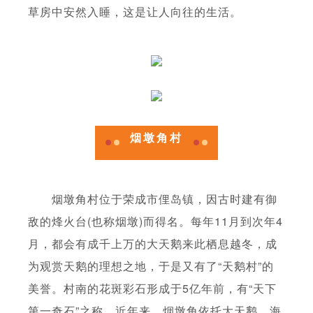
草房中安然入睡，这是让人向往的生活。
烟墩角村
烟墩角村位于荣成市俚岛镇，因古时建有御
敌的烽火台(也称烟墩)而得名。每年11月到次年4
月，都会有成千上万的大天鹅来此栖息越冬，成
为观赏天鹅的理想之地，于是又有了“天鹅村”的
美誉。村南的花斑彩石形成于5亿年前，有“天下
第一奇石”之称。近年来，烟墩角依托大天鹅、海