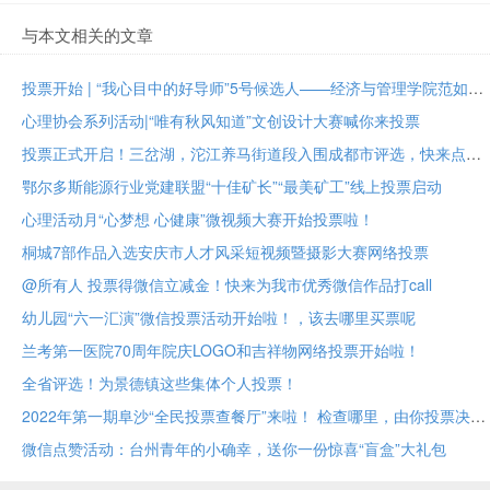
与本文相关的文章
投票开始 | “我心目中的好导师”5号候选人——经济与管理学院范如国教授
心理协会系列活动|“唯有秋风知道”文创设计大赛喊你来投票
投票正式开启！三岔湖，沱江养马街道段入围成都市评选，快来点赞助力吧
鄂尔多斯能源行业党建联盟“十佳矿长”“最美矿工”线上投票启动
心理活动月“心梦想 心健康”微视频大赛开始投票啦！
桐城7部作品入选安庆市人才风采短视频暨摄影大赛网络投票
@所有人 投票得微信立减金！快来为我市优秀微信作品打call
幼儿园“六一汇演”微信投票活动开始啦！，该去哪里买票呢
兰考第一医院70周年院庆LOGO和吉祥物网络投票开始啦！
全省评选！为景德镇这些集体个人投票！
2022年第一期阜沙“全民投票查餐厅”来啦！ 检查哪里，由你投票决定！
微信点赞活动：台州青年的小确幸，送你一份惊喜“盲盒”大礼包