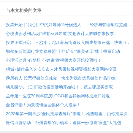
与本文相关的文章
投票开始 | “我心目中的好导师”5号候选人——经济与管理学院范如国教授
心理协会系列活动|“唯有秋风知道”文创设计大赛喊你来投票
投票正式开启！三岔湖，沱江养马街道段入围成都市评选，快来点赞助力吧
鄂尔多斯能源行业党建联盟“十佳矿长”“最美矿工”线上投票启动
心理活动月“心梦想 心健康”微视频大赛开始投票啦！
桐城7部作品入选安庆市人才风采短视频暨摄影大赛网络投票
@所有人 投票得微信立减金！快来为我市优秀微信作品打call
幼儿园“六一汇演”微信投票活动开始啦！，该去哪里买票呢
兰考第一医院70周年院庆LOGO和吉祥物网络投票开始啦！
全省评选！为景德镇这些集体个人投票！
2022年第一期阜沙“全民投票查餐厅”来啦！ 检查哪里，由你投票决定！
微信点赞活动：台州青年的小确幸，送你一份惊喜“盲盒”大礼包