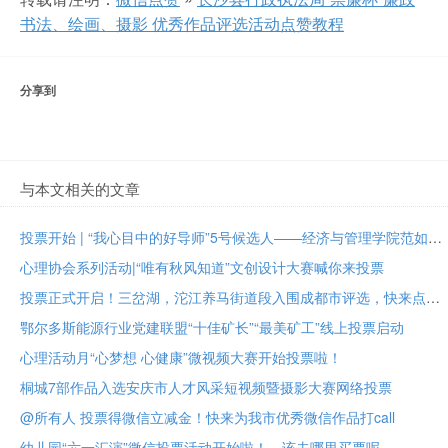
书法、绘画、摄影 优秀作品评选活动点赞教程
分享到
与本文相关的文章
投票开始 | “我心目中的好导师”5号候选人——经济与管理学院范如国教授
心理协会系列活动|“唯有秋风知道”文创设计大赛喊你来投票
投票正式开启！三岔湖，沱江养马街道段入围成都市评选，快来点赞助力吧
鄂尔多斯能源行业党建联盟“十佳矿长”“最美矿工”线上投票启动
心理活动月“心梦想 心健康”微视频大赛开始投票啦！
桐城7部作品入选安庆市人才风采短视频暨摄影大赛网络投票
@所有人 投票得微信立减金！快来为我市优秀微信作品打call
幼儿园“六一汇演”微信投票活动开始啦！，该去哪里买票呢